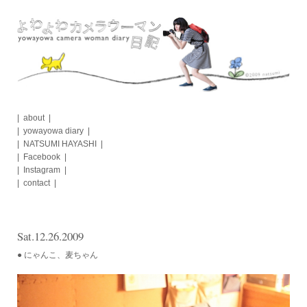
Skip
to
content
about
yowayowa diary
NATSUMI HAYASHI
Facebook
Instagram
contact
Sat.12.26.2009
● にゃんこ、麦ちゃん