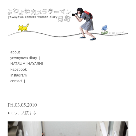
Skip
to
content
about
yowayowa diary
NATSUMI HAYASHI
Facebook
Instagram
contact
Fri.03.05.2010
● ミツ、入院する