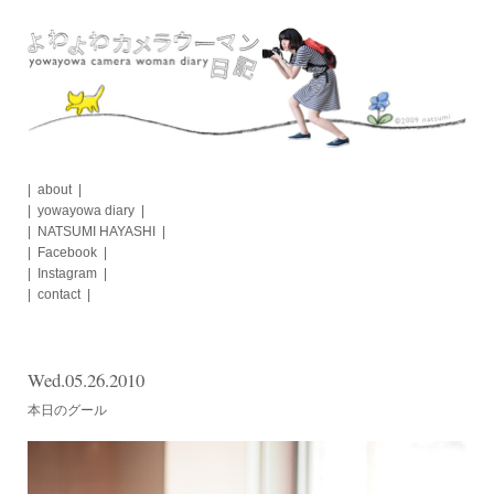
Skip
to
content
about
yowayowa diary
NATSUMI HAYASHI
Facebook
Instagram
contact
Wed.05.26.2010
本日のグール