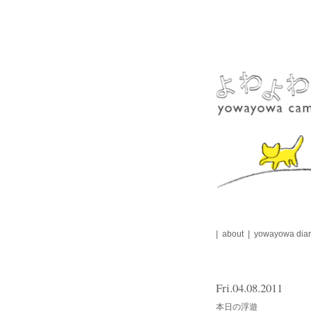
Skip
to
content
about
yowayowa diar
Fri.04.08.2011
本日の浮遊