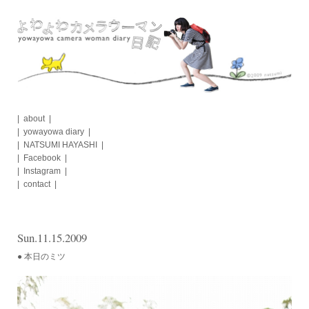
Skip
to
content
about
yowayowa diary
NATSUMI HAYASHI
Facebook
Instagram
contact
Sun.11.15.2009
● 本日のミツ