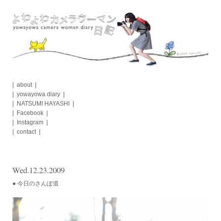
Skip
to
content
about
yowayowa diary
NATSUMI HAYASHI
Facebook
Instagram
contact
Wed.12.23.2009
● 今日のさんぽ道