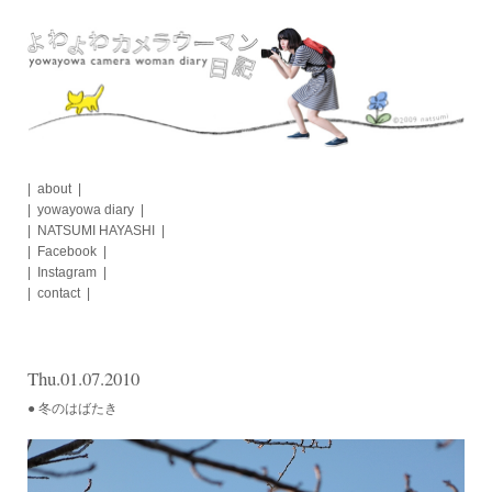
Skip
to
content
about
yowayowa diary
NATSUMI HAYASHI
Facebook
Instagram
contact
Thu.01.07.2010
● 冬のはばたき