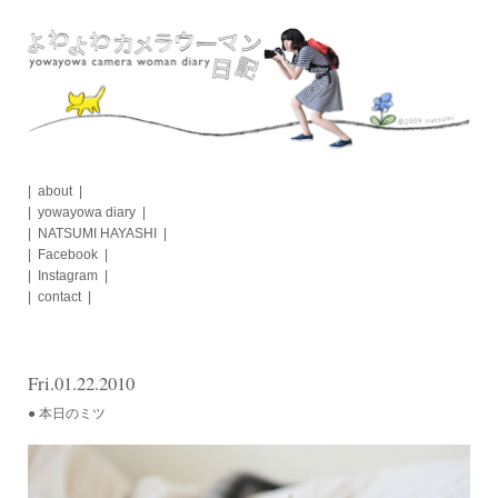
Skip
to
content
about
yowayowa diary
NATSUMI HAYASHI
Facebook
Instagram
contact
Fri.01.22.2010
● 本日のミツ