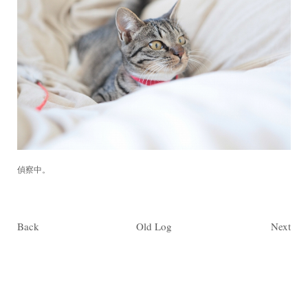
偵察中。
Back
Old Log
Next