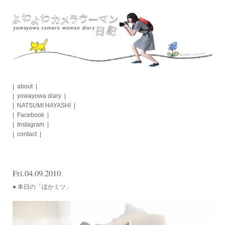
Skip
to
content
about
yowayowa diary
NATSUMI HAYASHI
Facebook
Instagram
contact
Fri.04.09.2010
● 本日の「ほかミツ」