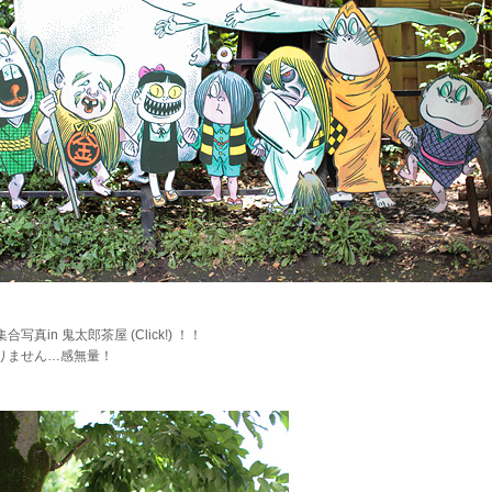
合写真in 鬼太郎茶屋
(Click!)
！！
りません…感無量！