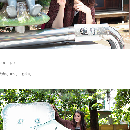
ショット！
大寺
(Click!)
に移動し、