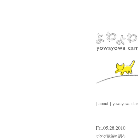
Skip
to
content
about
yowayowa diar
Fri.05.28.2010
ゲゲゲ散策in 調布