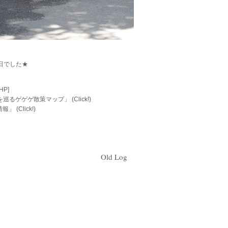
日でした★
P]
寺を巡るゲゲゲ散策マップ」
(Click!)
情報」
(Click!)
Old Log