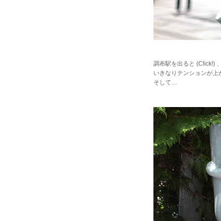
調布駅を出ると
(Click!)
、
いきなりテンションが上が
そして…