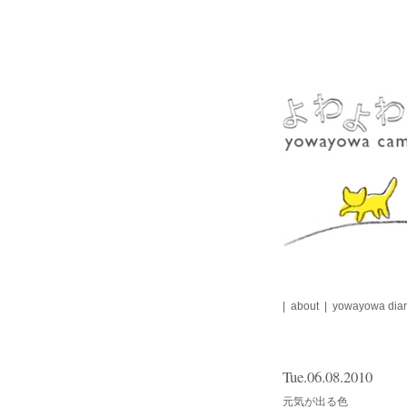
Skip
to
content
about
yowayowa diar
Tue.06.08.2010
元気が出る色