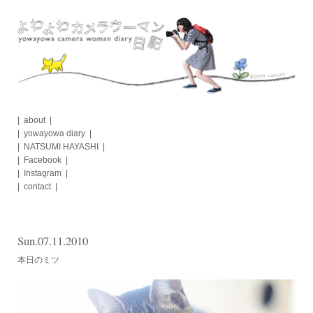
Skip
to
content
about
yowayowa diary
NATSUMI HAYASHI
Facebook
Instagram
contact
Sun.07.11.2010
本日のミツ