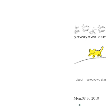
Skip
to
content
about
yowayowa diar
Mon.08.30.2010