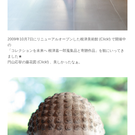
2009年10月7日にリニューアルオープンした根津美術館
(Click!)
で開催中
の
「コレクションを未来へ 根津嘉一郎蒐集品と寄贈作品」を観にいってき
ました★
円山応挙の藤花図
(Click!)
、美しかったなぁ。