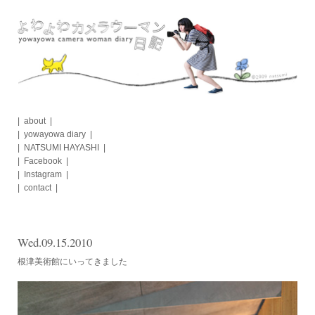
Skip
to
content
about
yowayowa diary
NATSUMI HAYASHI
Facebook
Instagram
contact
Wed.09.15.2010
根津美術館にいってきました