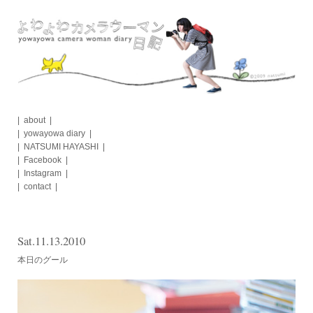
Skip
to
content
about
yowayowa diary
NATSUMI HAYASHI
Facebook
Instagram
contact
Sat.11.13.2010
本日のグール