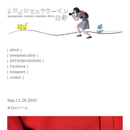
Skip
to
content
about
yowayowa diary
NATSUMI HAYASHI
Facebook
Instagram
contact
Sun.11.28.2010
本日のグール