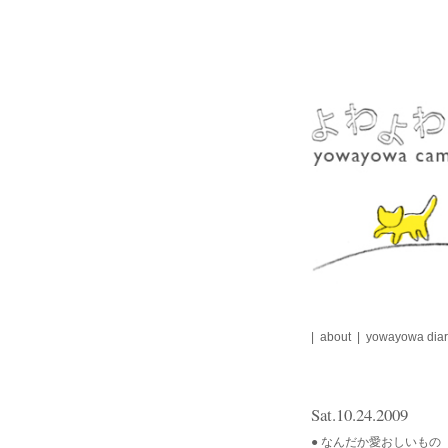
Skip
to
content
about
yowayowa diar
Sat.10.24.2009
● なんだか愛おしいもの