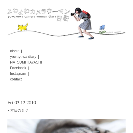
Skip
to
content
about
yowayowa diary
NATSUMI HAYASHI
Facebook
Instagram
contact
Fri.03.12.2010
● 本日のミツ