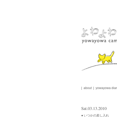
Skip
to
content
about
yowayowa diar
Sat.03.13.2010
● いつかの差し入れ