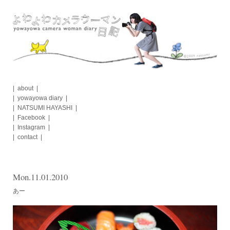
Skip
to
content
about
yowayowa diary
NATSUMI HAYASHI
Facebook
Instagram
contact
Mon.11.01.2010
あー