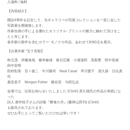
入場料 / 無料
【内容紹介】
開設4周年を記念して、当ギャラリーの写真コレクションを一堂に会した
写真展を開催致します。
作家自身の手による優れたオリジナル･プリントの魅力に触れて頂けるこ
とと存じます。
各作家の新作を含むカラー･モノクロ作品、あわせて約60点を展示。
【出展作家 *五十音順】
秋元茂 伊藤進哉 榎本敏雄 春日広隆 小瀧達郎 高梨豊 田中長徳
田中宏明
田村彰英 百々俊二 中川隆司 Neal Casal 早川愛子 原久路 日出真
司
廣見恵子 Morgan Fisher 横谷宣 与田弘志
会場では、以前お知らせいたしました
(Click!)
原久路氏の作品が表紙にな
った
詩人 唐作桂子さんの詩集『断食の月』(書肆山田刊)
(Click!)
も販売されております。
ぜひお手にとってご覧いただければ幸いです！