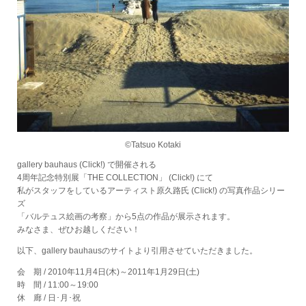
©Tatsuo Kotaki
gallery bauhaus
(Click!)
で開催される
4周年記念特別展「THE COLLECTION」
(Click!)
にて
私がスタッフをしているアーティスト原久路氏
(Click!)
の写真作品シリー
ズ
「バルテュス絵画の考察」から5点の作品が展示されます。
みなさま、ぜひお越しください！
以下、gallery bauhausのサイトより引用させていただきました。
会 期 / 2010年11月4日(木)～2011年1月29日(土)
時 間 / 11:00～19:00
休 廊 / 日･月･祝