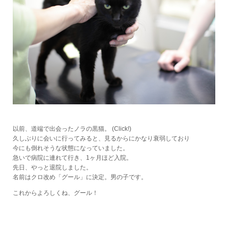
以前、道端で出会ったノラの黒猫。
(Click!)
久しぶりに会いに行ってみると、見るからにかなり衰弱しており
今にも倒れそうな状態になっていました。
急いで病院に連れて行き、1ヶ月ほど入院。
先日、やっと退院しました。
名前はクロ改め「グール」に決定。男の子です。
これからよろしくね、グール！