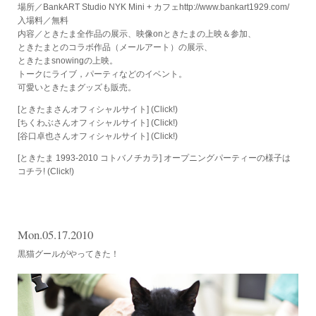
場所／BankART Studio NYK Mini + カフェhttp://www.bankart1929.com/
入場料／無料
内容／ときたま全作品の展示、映像onときたまの上映＆参加、
ときたまとのコラボ作品（メールアート）の展示、
ときたまsnowingの上映。
トークにライブ，パーティなどのイベント。
可愛いときたまグッズも販売。
[ときたまさんオフィシャルサイト]
(Click!)
[ちくわぶさんオフィシャルサイト]
(Click!)
[谷口卓也さんオフィシャルサイト]
(Click!)
[ときたま 1993-2010 コトバノチカラ] オープニングパーティーの様子は
コチラ!
(Click!)
Mon.05.17.2010
黒猫グールがやってきた！