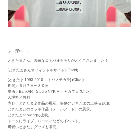
ふ…深い…。
ときたまさん、素敵なコトバ達をありがとうございました！
[ときたまさんオフィシャルサイト]
(Click!)
[ときたま 1993-2010 コトバノチカラ]
(Click!)
期間／５月７日〜３０日
場所／BankART Studio NYK Mini + カフェ
(Click!)
入場料／無料
内容／ときたま全作品の展示、映像onときたまの上映＆参加、
ときたまとのコラボ作品（メールアート）の展示、
ときたまsnowingの上映。
トークにライブ，パーティなどのイベント。
可愛いときたまグッズも販売。